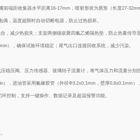
喷嘴前端距收集器水平距离16-17mm，喷射形状为唇形（长度27-32
热电偶，温度超限时自动切断电源，防止过热损坏。
贴合，减少热损失；支架两侧镶嵌聚四氟乙烯隔热垫，防止热量传导
³/min），确保试验环境稳定；尾气出口连接回收系统，减少污染。
减压稳压阀、压力传感器、玻璃转子流量计，将气体压力和流量分别控制在80
min），进油管采用氟橡胶管（外径Φ3.2±0.1mm，壁厚0.8±0.1
的闭环控制，支持一键操作、数据记录及超温报警功能。
℃。