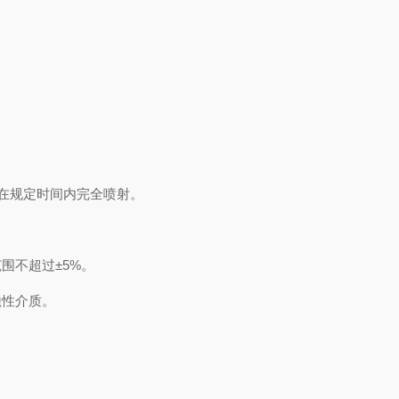
保燃油在规定时间内完全喷射。
动范围不超过±5%。
蚀性介质。